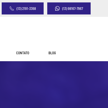
(13) 2191-3368
(13) 98167-7967
CONTATO
BLOG