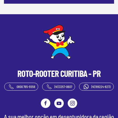
ROTO-ROOTER
CURITIBA - PR
0800 765-5556
(41) 3257-0607
(41) 99224-8272
A sua melhor opção em desentupidora da região