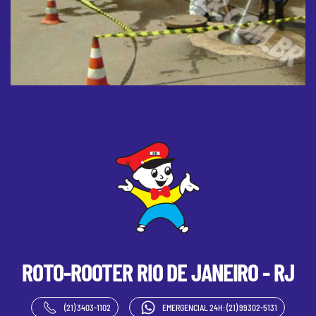
ROTO-ROOTER
RIO DE JANEIRO - RJ
(21) 3403-1102
EMERGENCIAL 24H: (21) 99302-5131