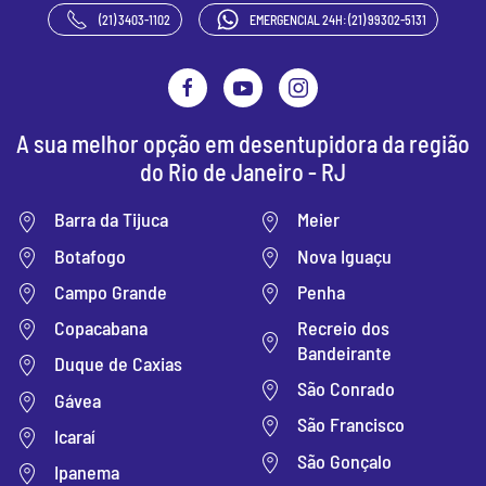
(21) 3403-1102
EMERGENCIAL 24H: (21) 99302-5131
A sua melhor opção em desentupidora da região
do Rio de Janeiro - RJ
Barra da Tijuca
Meier
Botafogo
Nova Iguaçu
Campo Grande
Penha
Recreio dos
Copacabana
Bandeirante
Duque de Caxias
São Conrado
Gávea
São Francisco
Icaraí
São Gonçalo
Ipanema