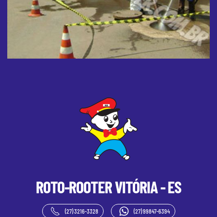
ROTO-ROOTER
VITÓRIA - ES
(27) 3216-3328
(27) 99847-6394