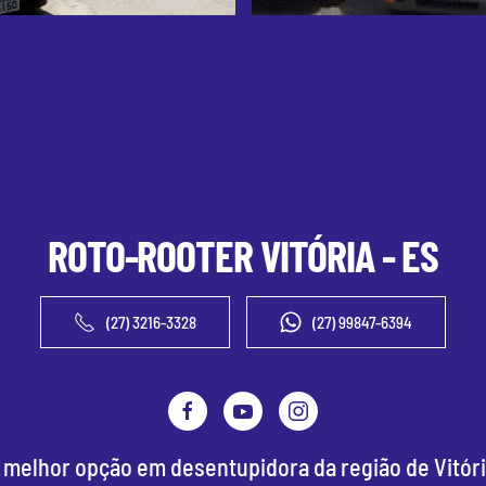
ROTO-ROOTER
VITÓRIA - ES
(27) 3216-3328
(27) 99847-6394
 melhor opção em desentupidora da região de Vitóri